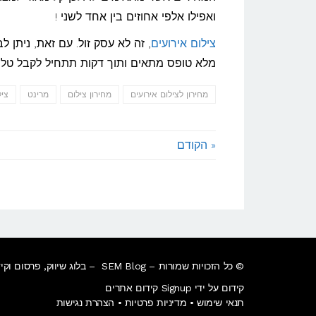
ואפילו אלפי אחוזים בין אחד לשני !
צילום אירועים
, זה לא עסק זול. עם זאת, ניתן
מלא טופס מתאים ותוך דקות תתחיל לקבל טלפו
מחירון לצילום אירועים
מחירון צילום
מרינט
ציל
« הקודם
© כל הזכויות שמורות – SEM Blog – בלוג שיווק, פרסום וקידום במנועי חיפוש.
קידום על ידי Signup קידום אתרים
תנאי שימוש
•
מדיניות פרטיות
•
הצהרת נגישות