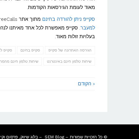
מאוד לעומת הגירסאות הקודמות.
סקייפ ניתן להורדה בחינם
מתוך אתר FreeCalls אשר מנוהל מישראל או ישירות מאתר החברה בחו"ל,
למעבר
בעלויות זולות מאוד.
הגירסה האחרונה של סקייפ
סקייפ בחינם
סקייפ ל
שיחות טלפון חינם באינטרנט
שיחות טלפון חינם מהמח
« הקודם
© כל הזכויות שמורות – SEM Blog – בלוג שיווק, פרסום וקידום במנועי חיפוש.