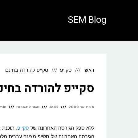
לתוכן
SEM Blog
ראשי
סקייפ
סקייפ להורדה בחינם
סקייפ להורדה בחינ
על
6 בינואר 2009
4:42
סגור לתגובות
min
סקייפ
להורדה
ללא ספק הגירסה האחרונה של
סקייפ
, תוכנת 
בחינם
הגירסה האחרונה של סקייפ מציגה עברית מלאה (