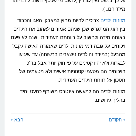
על כך כמעט ואין עוררין (למעט מי שכסף חשוב להם יותר
מחוץ
מילדיהם…).
לשיקולי
מזונות ילדים
צריכים להיות מחוץ למאבקי האגו והכבוד
אגו
בין הזוג המתגרש שכן שניהם אמורים לאהוב את הילדים
באותה מידה ולחשוב על רווחתם העתידית. ישנם לא פעם
ויכוחים על גובה דמי מזונות ילדים שאמורה האישה לקבל
מהבעל (במידה והילדים נישארים ברשותה) עד שיגיעו
לבגרות ולא יהיו קטינים על פי חוק יותר אבל בד"כ
הויכוחים הם מטעמי קטנוניות אישית ולא מטעמים של
חסכון על רווחת הילדים העתידית.
מזונות ילדים הם למעשה אינטרס משותף כמעט יחיד
בהליך גירושים.
« הקודם
הבא »