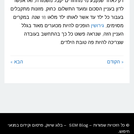
רק לאחר שנקבע מי מההורים יקבל משמורת, ואז אפשר
גירושין
לדון בעניין הסכום ומועד התשלום. כחוק, מזונות מתקבלים
בעבור כל ילד עד אשר לאותו ילד מלאו 18 שנה. במקרים
מסוימים,
גירושין
הופכים להיות מכוערים מאוד בגלל
העניין הזה, שנראה פשוט כל כך בהתחשב בעובדה
שצריכה להיות פה טובת הילדים.
« הקודם
הבא »
© כל הזכויות שמורות – SEM Blog – בלוג שיווק, פרסום וקידום במנועי
חיפוש.